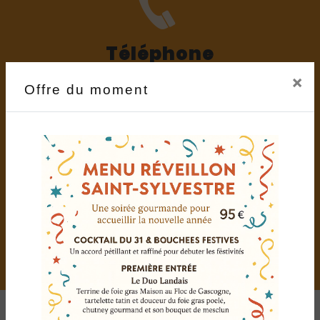
Téléphone
03 84 72 09 71
×
Offre du moment
E-mail
laurent.goy79@gmail.com